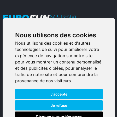
Nous utilisons des cookies
Armurerie Sinoncelli
Immeuble bureaux Sud
Nous utilisons des cookies et d'autres
technologies de suivi pour améliorer votre
Avenue Sampiero Corso, Lieudit Erbajolo
expérience de navigation sur notre site,
20600 Bastia - France
pour vous montrer un contenu personnalisé
0495359980
et des publicités ciblées, pour analyser le
trafic de notre site et pour comprendre la
© 2026 Eurogunshop.
provenance de nos visiteurs.
Tous droits réservés
J'accepte
Réalisation par IT-Consulting
NAVIGATION
Je refuse
Changer mes préférences