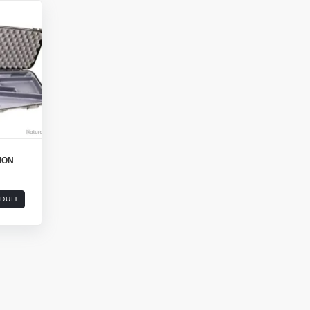
ION
DUIT