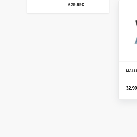
629.99€
MALL
32.9