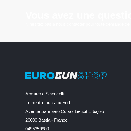
Vous avez une questi
N'hésitez pas à nous contacter pour toute demande de
Armurerie Sinoncelli
Immeuble bureaux Sud
Avenue Sampiero Corso, Lieudit Erbajolo
20600 Bastia - France
0495359980