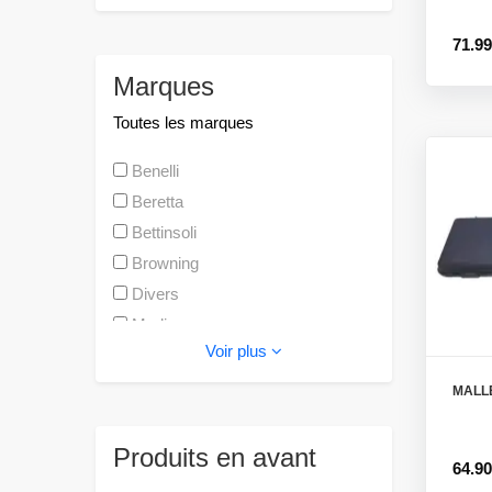
71.9
Marques
Toutes les marques
Benelli
Beretta
Bettinsoli
Browning
Divers
Marlin
Voir plus
MALL
Produits en avant
64.9