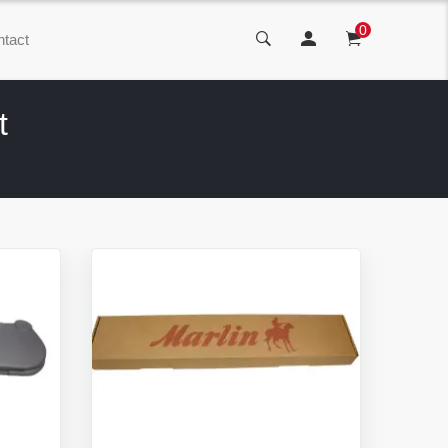
0
tact
t