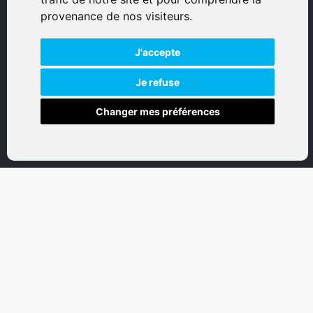
© 2026 Eurogunshop.
provenance de nos visiteurs.
Tous droits réservés
J'accepte
Réalisation par IT-Consulting
NAVIGATION
Je refuse
Changer mes préférences
Accueil
Boutique en ligne
Nos marques
Qui sommes-nous
Nous contactez
Mon compte
Mentions légales