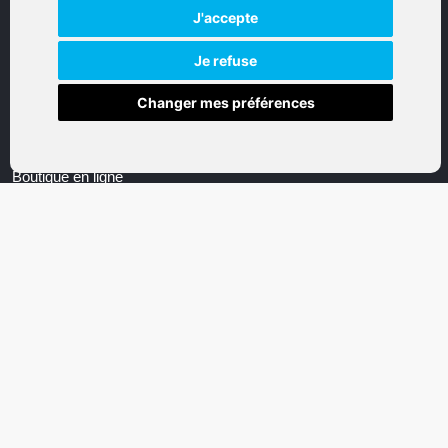
Tous droits réservés
J'accepte
Réalisation par IT-Consulting
Je refuse
NAVIGATION
Changer mes préférences
Accueil
Boutique en ligne
Nos marques
Qui sommes-nous
Nous contactez
Mon compte
Mentions légales
Conditions générales de vente