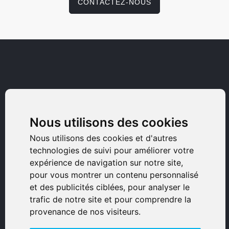
CONTACTEZ-NOUS
Nous utilisons des cookies
Armurerie Sinoncelli
Nous utilisons des cookies et d'autres
Immeuble bureaux Sud
technologies de suivi pour améliorer votre
Avenue Sampiero Corso, Lieudit Erbajolo
expérience de navigation sur notre site,
pour vous montrer un contenu personnalisé
20600 Bastia - France
et des publicités ciblées, pour analyser le
0495359980
trafic de notre site et pour comprendre la
provenance de nos visiteurs.
© 2026 Eurogunshop.