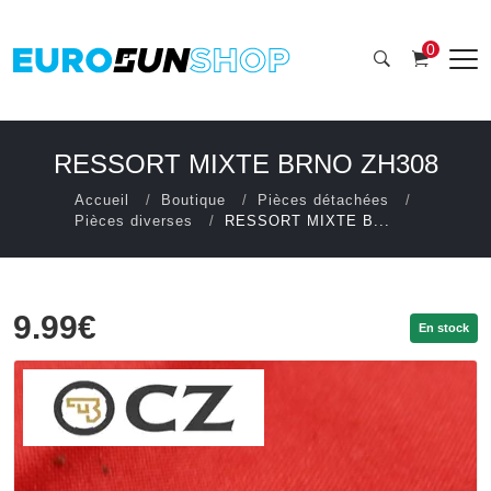
0
RESSORT MIXTE BRNO ZH308
Accueil
Boutique
Pièces détachées
Pièces diverses
RESSORT MIXTE B...
9.99€
En stock