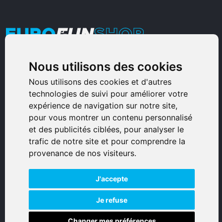
Nous utilisons des cookies
Armurerie Sinoncelli
Immeuble bureaux Sud
Nous utilisons des cookies et d'autres
technologies de suivi pour améliorer votre
Avenue Sampiero Corso, Lieudit Erbajolo
expérience de navigation sur notre site,
20600 Bastia - France
pour vous montrer un contenu personnalisé
0495359980
et des publicités ciblées, pour analyser le
trafic de notre site et pour comprendre la
© 2026 Eurogunshop.
provenance de nos visiteurs.
Tous droits réservés
J'accepte
Réalisation par IT-Consulting
NAVIGATION
Je refuse
Changer mes préférences