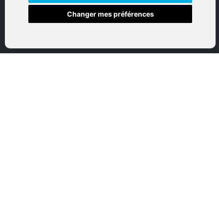
Changer mes préférences
Accueil
Boutique en ligne
Nos marques
Qui sommes-nous
Nous contactez
Mon compte
Mentions légales
Conditions générales de vente
CATEGORIES