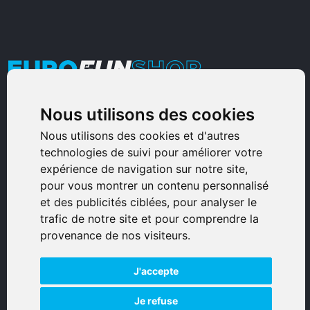
Nous utilisons des cookies
Armurerie Sinoncelli
Immeuble bureaux Sud
Nous utilisons des cookies et d'autres
technologies de suivi pour améliorer votre
Avenue Sampiero Corso, Lieudit Erbajolo
expérience de navigation sur notre site,
20600 Bastia - France
pour vous montrer un contenu personnalisé
0495359980
et des publicités ciblées, pour analyser le
trafic de notre site et pour comprendre la
© 2026 Eurogunshop.
provenance de nos visiteurs.
Tous droits réservés
J'accepte
Réalisation par IT-Consulting
NAVIGATION
Je refuse