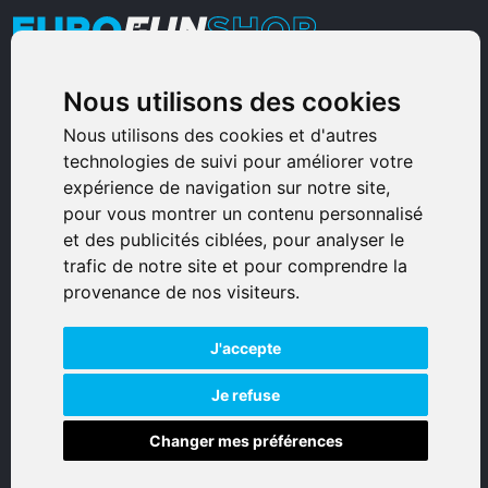
Nous utilisons des cookies
Armurerie Sinoncelli
Immeuble bureaux Sud
Nous utilisons des cookies et d'autres
technologies de suivi pour améliorer votre
Avenue Sampiero Corso, Lieudit Erbajolo
expérience de navigation sur notre site,
20600 Bastia - France
pour vous montrer un contenu personnalisé
0495359980
et des publicités ciblées, pour analyser le
trafic de notre site et pour comprendre la
© 2026 Eurogunshop.
provenance de nos visiteurs.
Tous droits réservés
J'accepte
Réalisation par IT-Consulting
NAVIGATION
Je refuse
Changer mes préférences
Accueil