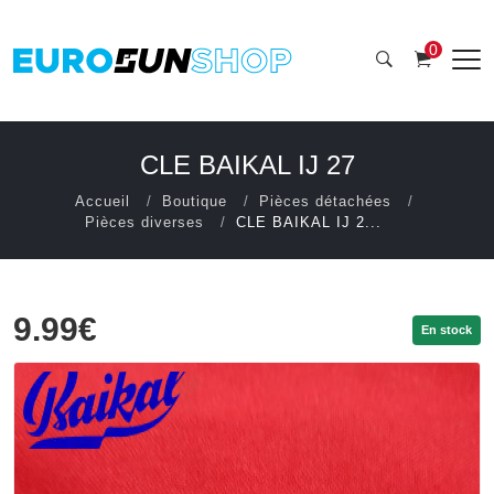
0
CLE BAIKAL IJ 27
Accueil
Boutique
Pièces détachées
Pièces diverses
CLE BAIKAL IJ 2...
9.99€
En stock