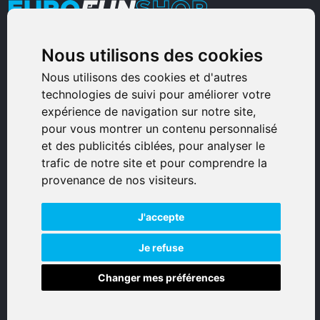
Nous utilisons des cookies
Armurerie Sinoncelli
Immeuble bureaux Sud
Nous utilisons des cookies et d'autres
technologies de suivi pour améliorer votre
Avenue Sampiero Corso, Lieudit Erbajolo
expérience de navigation sur notre site,
20600 Bastia - France
pour vous montrer un contenu personnalisé
0495359980
et des publicités ciblées, pour analyser le
trafic de notre site et pour comprendre la
© 2026 Eurogunshop.
provenance de nos visiteurs.
Tous droits réservés
J'accepte
Réalisation par IT-Consulting
NAVIGATION
Je refuse
Changer mes préférences
Accueil
Boutique en ligne