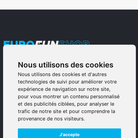
Nous utilisons des cookies
Armurerie Sinoncelli
Immeuble bureaux Sud
Nous utilisons des cookies et d'autres
technologies de suivi pour améliorer votre
Avenue Sampiero Corso, Lieudit Erbajolo
expérience de navigation sur notre site,
20600 Bastia - France
pour vous montrer un contenu personnalisé
0495359980
et des publicités ciblées, pour analyser le
trafic de notre site et pour comprendre la
© 2026 Eurogunshop.
provenance de nos visiteurs.
Tous droits réservés
J'accepte