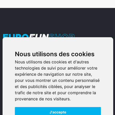
Nous utilisons des cookies
Armurerie Sinoncelli
Immeuble bureaux Sud
Nous utilisons des cookies et d'autres
technologies de suivi pour améliorer votre
Avenue Sampiero Corso, Lieudit Erbajolo
expérience de navigation sur notre site,
20600 Bastia - France
pour vous montrer un contenu personnalisé
0495359980
et des publicités ciblées, pour analyser le
trafic de notre site et pour comprendre la
© 2026 Eurogunshop.
provenance de nos visiteurs.
Tous droits réservés
J'accepte