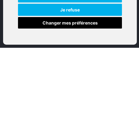
Réalisation par IT-Consulting
NAVIGATION
Je refuse
Changer mes préférences
Accueil
Boutique en ligne
Nos marques
Qui sommes-nous
Nous contactez
Mon compte
Mentions légales
Conditions générales de vente