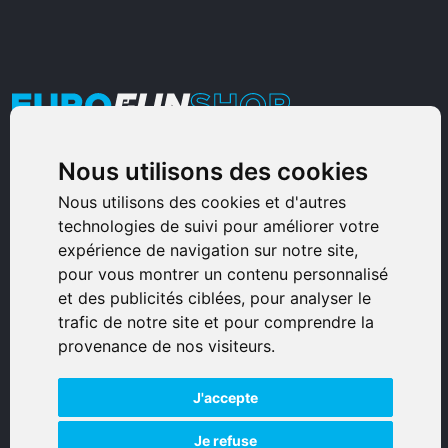
Nous utilisons des cookies
Armurerie Sinoncelli
Immeuble bureaux Sud
Nous utilisons des cookies et d'autres
technologies de suivi pour améliorer votre
Avenue Sampiero Corso, Lieudit Erbajolo
expérience de navigation sur notre site,
20600 Bastia - France
pour vous montrer un contenu personnalisé
0495359980
et des publicités ciblées, pour analyser le
trafic de notre site et pour comprendre la
© 2026 Eurogunshop.
provenance de nos visiteurs.
Tous droits réservés
J'accepte
Réalisation par IT-Consulting
NAVIGATION
Je refuse