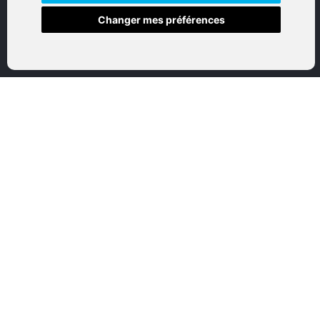
Changer mes préférences
Accueil
Boutique en ligne
Nos marques
Qui sommes-nous
Nous contactez
Mon compte
Mentions légales
Conditions générales de vente
CATEGORIES