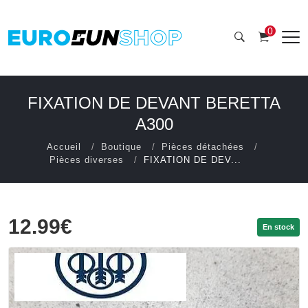
0
FIXATION DE DEVANT BERETTA
A300
Accueil
Boutique
Pièces détachées
Pièces diverses
FIXATION DE DEV...
12.99€
En stock