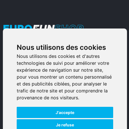
Nous utilisons des cookies
Armurerie Sinoncelli
Immeuble bureaux Sud
Nous utilisons des cookies et d'autres
technologies de suivi pour améliorer votre
Avenue Sampiero Corso, Lieudit Erbajolo
expérience de navigation sur notre site,
20600 Bastia - France
pour vous montrer un contenu personnalisé
0495359980
et des publicités ciblées, pour analyser le
trafic de notre site et pour comprendre la
© 2026 Eurogunshop.
provenance de nos visiteurs.
Tous droits réservés
J'accepte
Réalisation par IT-Consulting
NAVIGATION
Je refuse