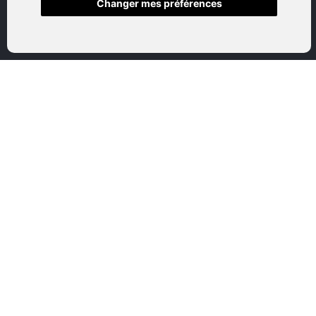
Changer mes préférences
Accueil
Boutique en ligne
Nos marques
Qui sommes-nous
Nous contactez
Mon compte
Mentions légales
Conditions générales de vente
CATEGORIES