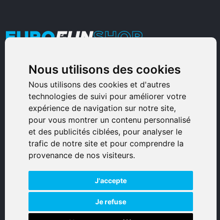
Nous utilisons des cookies
Armurerie Sinoncelli
Immeuble bureaux Sud
Nous utilisons des cookies et d'autres
technologies de suivi pour améliorer votre
Avenue Sampiero Corso, Lieudit Erbajolo
expérience de navigation sur notre site,
20600 Bastia - France
pour vous montrer un contenu personnalisé
0495359980
et des publicités ciblées, pour analyser le
trafic de notre site et pour comprendre la
© 2026 Eurogunshop.
provenance de nos visiteurs.
Tous droits réservés
J'accepte
Réalisation par IT-Consulting
NAVIGATION
Je refuse