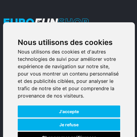
Nous utilisons des cookies
Armurerie Sinoncelli
Immeuble bureaux Sud
Nous utilisons des cookies et d'autres
technologies de suivi pour améliorer votre
Avenue Sampiero Corso, Lieudit Erbajolo
expérience de navigation sur notre site,
20600 Bastia - France
pour vous montrer un contenu personnalisé
0495359980
et des publicités ciblées, pour analyser le
trafic de notre site et pour comprendre la
© 2026 Eurogunshop.
provenance de nos visiteurs.
Tous droits réservés
J'accepte
Réalisation par IT-Consulting
NAVIGATION
Je refuse