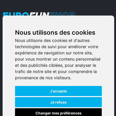
Nous utilisons des cookies
Armurerie Sinoncelli
Immeuble bureaux Sud
Nous utilisons des cookies et d'autres
technologies de suivi pour améliorer votre
Avenue Sampiero Corso, Lieudit Erbajolo
expérience de navigation sur notre site,
20600 Bastia - France
pour vous montrer un contenu personnalisé
0495359980
et des publicités ciblées, pour analyser le
trafic de notre site et pour comprendre la
© 2026 Eurogunshop.
provenance de nos visiteurs.
Tous droits réservés
J'accepte
Réalisation par IT-Consulting
NAVIGATION
Je refuse
Changer mes préférences