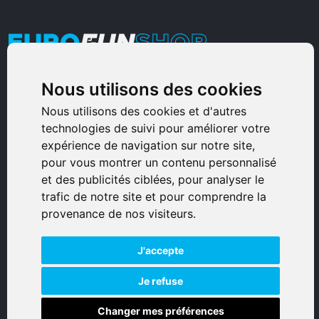
Nous utilisons des cookies
Armurerie Sinoncelli
Immeuble bureaux Sud
Nous utilisons des cookies et d'autres
technologies de suivi pour améliorer votre
Avenue Sampiero Corso, Lieudit Erbajolo
expérience de navigation sur notre site,
20600 Bastia - France
pour vous montrer un contenu personnalisé
0495359980
et des publicités ciblées, pour analyser le
trafic de notre site et pour comprendre la
© 2026 Eurogunshop.
provenance de nos visiteurs.
Tous droits réservés
J'accepte
Réalisation par IT-Consulting
NAVIGATION
Je refuse
Changer mes préférences