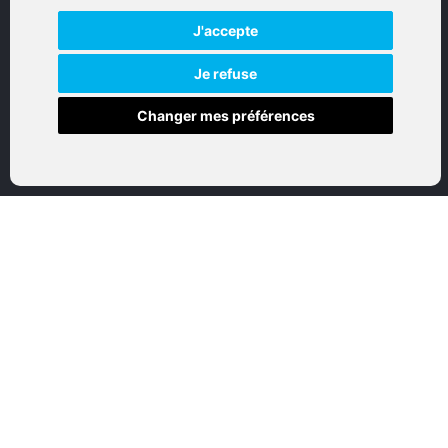
J'accepte
Réalisation par IT-Consulting
NAVIGATION
Je refuse
Changer mes préférences
Accueil
Boutique en ligne
Nos marques
Qui sommes-nous
Nous contactez
Mon compte
Mentions légales
Conditions générales de vente