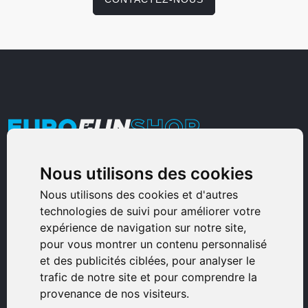
Nous utilisons des cookies
Armurerie Sinoncelli
Immeuble bureaux Sud
Nous utilisons des cookies et d'autres
technologies de suivi pour améliorer votre
Avenue Sampiero Corso, Lieudit Erbajolo
expérience de navigation sur notre site,
20600 Bastia - France
pour vous montrer un contenu personnalisé
0495359980
et des publicités ciblées, pour analyser le
trafic de notre site et pour comprendre la
© 2026 Eurogunshop.
provenance de nos visiteurs.
Tous droits réservés