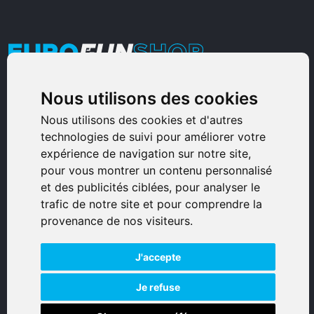
Nous utilisons des cookies
Armurerie Sinoncelli
Immeuble bureaux Sud
Nous utilisons des cookies et d'autres
technologies de suivi pour améliorer votre
Avenue Sampiero Corso, Lieudit Erbajolo
expérience de navigation sur notre site,
20600 Bastia - France
pour vous montrer un contenu personnalisé
0495359980
et des publicités ciblées, pour analyser le
trafic de notre site et pour comprendre la
© 2026 Eurogunshop.
provenance de nos visiteurs.
Tous droits réservés
J'accepte
Réalisation par IT-Consulting
NAVIGATION
Je refuse