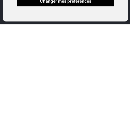
Changer mes préférences
Accueil
Boutique en ligne
Nos marques
Qui sommes-nous
Nous contactez
Mon compte
Mentions légales
Conditions générales de vente
CATEGORIES