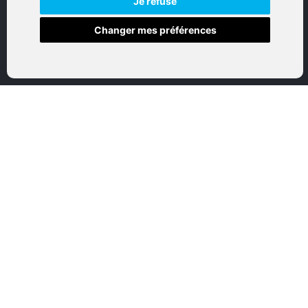
Je refuse
Changer mes préférences
Accueil
Boutique en ligne
Nos marques
Qui sommes-nous
Nous contactez
Mon compte
Mentions légales
Conditions générales de vente
CATEGORIES