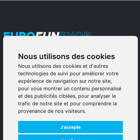
Nous utilisons des cookies
Armurerie Sinoncelli
Immeuble bureaux Sud
Nous utilisons des cookies et d'autres
technologies de suivi pour améliorer votre
Avenue Sampiero Corso, Lieudit Erbajolo
expérience de navigation sur notre site,
20600 Bastia - France
pour vous montrer un contenu personnalisé
0495359980
et des publicités ciblées, pour analyser le
trafic de notre site et pour comprendre la
© 2026 Eurogunshop.
provenance de nos visiteurs.
Tous droits réservés
J'accepte
Réalisation par IT-Consulting
NAVIGATION