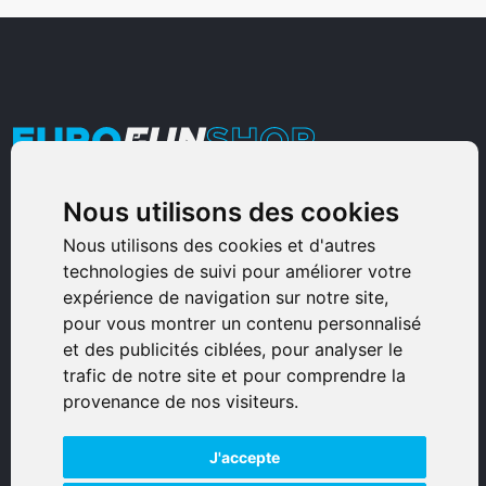
Nous utilisons des cookies
Armurerie Sinoncelli
Immeuble bureaux Sud
Nous utilisons des cookies et d'autres
technologies de suivi pour améliorer votre
Avenue Sampiero Corso, Lieudit Erbajolo
expérience de navigation sur notre site,
20600 Bastia - France
pour vous montrer un contenu personnalisé
0495359980
et des publicités ciblées, pour analyser le
trafic de notre site et pour comprendre la
© 2026 Eurogunshop.
provenance de nos visiteurs.
Tous droits réservés
J'accepte
Réalisation par IT-Consulting