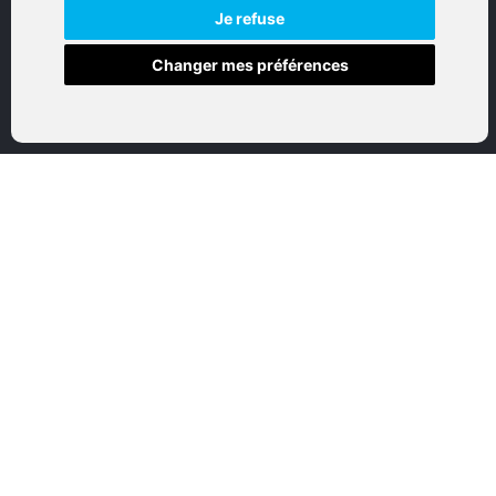
NAVIGATION
Je refuse
Changer mes préférences
Accueil
Boutique en ligne
Nos marques
Qui sommes-nous
Nous contactez
Mon compte
Mentions légales
Conditions générales de vente