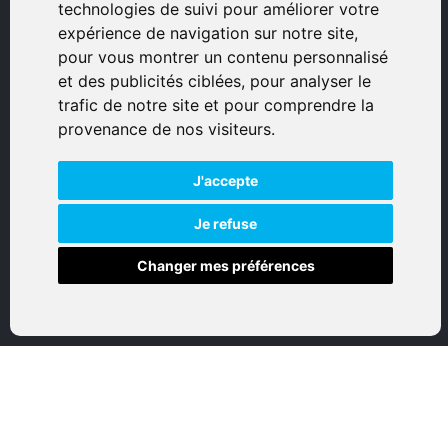
technologies de suivi pour améliorer votre
Avenue Sampiero Corso, Lieudit Erbajolo
expérience de navigation sur notre site,
20600 Bastia - France
pour vous montrer un contenu personnalisé
0495359980
et des publicités ciblées, pour analyser le
trafic de notre site et pour comprendre la
© 2026 Eurogunshop.
provenance de nos visiteurs.
Tous droits réservés
J'accepte
Réalisation par IT-Consulting
NAVIGATION
Je refuse
Changer mes préférences
Accueil
Boutique en ligne
Nos marques
Qui sommes-nous