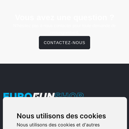
Vous avez une question ?
N'hésitez pas à nous contacter pour toute demande de
renseignement.
CONTACTEZ-NOUS
Armurerie Sinoncelli
Nous utilisons des cookies
Immeuble bureaux Sud
Nous utilisons des cookies et d'autres