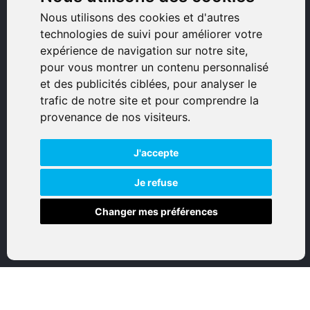
Immeuble bureaux Sud
Nous utilisons des cookies et d'autres
technologies de suivi pour améliorer votre
Avenue Sampiero Corso, Lieudit Erbajolo
expérience de navigation sur notre site,
20600 Bastia - France
pour vous montrer un contenu personnalisé
0495359980
et des publicités ciblées, pour analyser le
trafic de notre site et pour comprendre la
© 2026 Eurogunshop.
provenance de nos visiteurs.
Tous droits réservés
J'accepte
Réalisation par IT-Consulting
NAVIGATION
Je refuse
Changer mes préférences
Accueil
Boutique en ligne
Nos marques