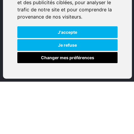
et des publicités ciblées, pour analyser le
trafic de notre site et pour comprendre la
© 2026 Eurogunshop.
provenance de nos visiteurs.
Tous droits réservés
J'accepte
Réalisation par IT-Consulting
NAVIGATION
Je refuse
Changer mes préférences
Accueil
Boutique en ligne
Nos marques
Qui sommes-nous
Nous contactez
Mon compte