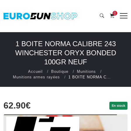
0
1 BOITE NORMA CALIBRE 243
WINCHESTER ORYX BONDED
100GR NEUF
Accueil
Boutique
Munitions
Munitions armes rayées
1 BOITE NORMA C...
62.90€
En stock