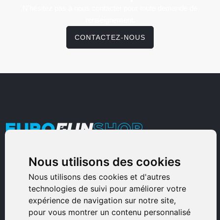
N'hésitez pas à nous contacter pour toute demande de
renseignement.
CONTACTEZ-NOUS
Nous utilisons des cookies
Armurerie Sinoncelli
Immeuble bureaux Sud
Nous utilisons des cookies et d'autres
technologies de suivi pour améliorer votre
Avenue Sampiero Corso, Lieudit Erbajolo
expérience de navigation sur notre site,
20600 Bastia - France
pour vous montrer un contenu personnalisé
0495359980