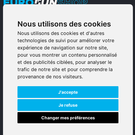
Armurerie Sinoncelli
Nous utilisons des cookies
Immeuble bureaux Sud
Nous utilisons des cookies et d'autres
Avenue Sampiero Corso, Lieudit Erbajolo
technologies de suivi pour améliorer votre
expérience de navigation sur notre site,
20600 Bastia - France
pour vous montrer un contenu personnalisé
0495359980
et des publicités ciblées, pour analyser le
trafic de notre site et pour comprendre la
© 2026 Eurogunshop.
provenance de nos visiteurs.
Tous droits réservés
J'accepte
Réalisation par IT-Consulting
NAVIGATION
Je refuse
Changer mes préférences
Accueil
Boutique en ligne