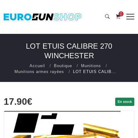
0
LOT ETUIS CALIBRE 270
WINCHESTER
Accueil
Boutique
Munitions
Munitions armes rayées
LOT ETUIS CALIB...
17.90€
En stock