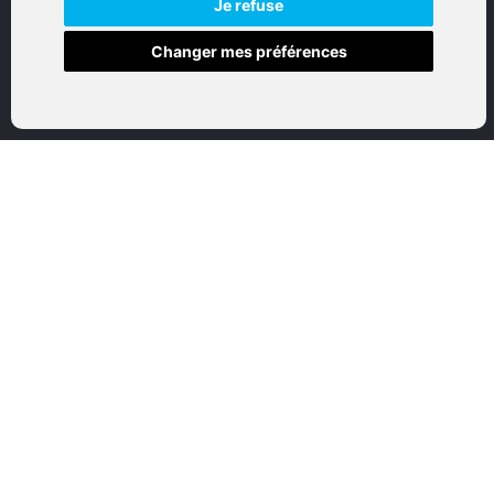
NAVIGATION
Je refuse
Changer mes préférences
Accueil
Boutique en ligne
Nos marques
Qui sommes-nous
Nous contactez
Mon compte
Mentions légales
Conditions générales de vente
CATEGORIES