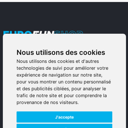
Nous utilisons des cookies
Armurerie Sinoncelli
Immeuble bureaux Sud
Nous utilisons des cookies et d'autres
technologies de suivi pour améliorer votre
Avenue Sampiero Corso, Lieudit Erbajolo
expérience de navigation sur notre site,
20600 Bastia - France
pour vous montrer un contenu personnalisé
0495359980
et des publicités ciblées, pour analyser le
trafic de notre site et pour comprendre la
© 2026 Eurogunshop.
provenance de nos visiteurs.
Tous droits réservés
J'accepte
Réalisation par IT-Consulting