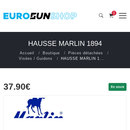
0
HAUSSE MARLIN 1894
Accueil
Boutique
Pièces détachées
Visées / Guidons
HAUSSE MARLIN 1...
37.90€
En stock