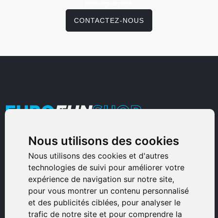
renseignement.
CONTACTEZ-NOUS
Nous utilisons des cookies
Armurerie Sinoncelli
Nous utilisons des cookies et d'autres
Immeuble bureaux Sud
technologies de suivi pour améliorer votre
Avenue Sampiero Corso, Lieudit Erbajolo
expérience de navigation sur notre site,
20600 Bastia - France
pour vous montrer un contenu personnalisé
0495359980
et des publicités ciblées, pour analyser le
trafic de notre site et pour comprendre la