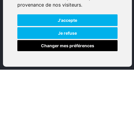
© 2026 Eurogunshop.
provenance de nos visiteurs.
Tous droits réservés
J'accepte
Réalisation par IT-Consulting
NAVIGATION
Je refuse
Changer mes préférences
Accueil
Boutique en ligne
Nos marques
Qui sommes-nous
Nous contactez
Mon compte
Mentions légales