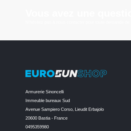
Vous avez une questi
N'hésitez pas à nous contacter pour toute demande de
Armurerie Sinoncelli
Immeuble bureaux Sud
Avenue Sampiero Corso, Lieudit Erbajolo
20600 Bastia - France
0495359980