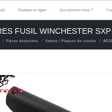
eil
Boutique en ligne
Qui sommes-nous ?
Con
ES FUSIL WINCHESTER SX
Pièces détachées
Sabots / Plaques de couche
ACC