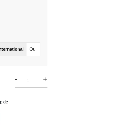
international
Oui
-
+
pide