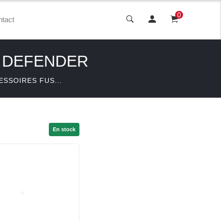
0
tact
P DEFENDER
ESSOIRES FUS...
En stock