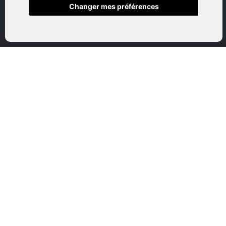
Changer mes préférences
Accueil
Boutique en ligne
Nos marques
Qui sommes-nous
Nous contactez
Mon compte
Mentions légales
Conditions générales de vente
CATEGORIES