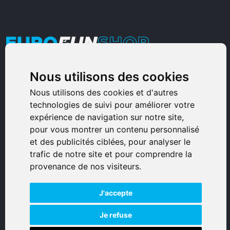
Nous utilisons des cookies
Armurerie Sinoncelli
Immeuble bureaux Sud
Nous utilisons des cookies et d'autres
technologies de suivi pour améliorer votre
Avenue Sampiero Corso, Lieudit Erbajolo
expérience de navigation sur notre site,
20600 Bastia - France
pour vous montrer un contenu personnalisé
0495359980
et des publicités ciblées, pour analyser le
trafic de notre site et pour comprendre la
© 2026 Eurogunshop.
provenance de nos visiteurs.
Tous droits réservés
J'accepte
Réalisation par IT-Consulting
NAVIGATION
Je refuse