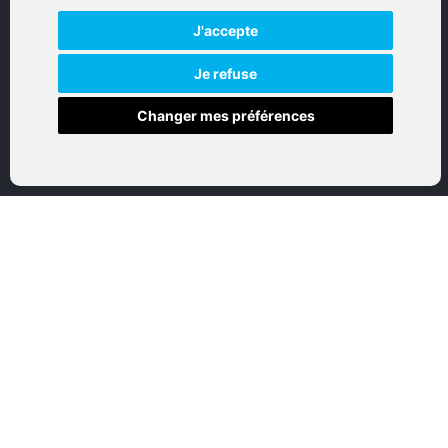
J'accepte
Réalisation par IT-Consulting
NAVIGATION
Je refuse
Changer mes préférences
Accueil
Boutique en ligne
Nos marques
Qui sommes-nous
Nous contactez
Mon compte
Mentions légales
Conditions générales de vente