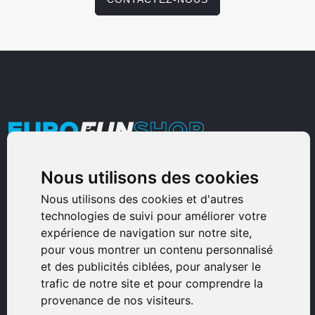
Nous utilisons des cookies
Armurerie Sinoncelli
Immeuble bureaux Sud
Nous utilisons des cookies et d'autres
technologies de suivi pour améliorer votre
Avenue Sampiero Corso, Lieudit Erbajolo
expérience de navigation sur notre site,
20600 Bastia - France
pour vous montrer un contenu personnalisé
0495359980
et des publicités ciblées, pour analyser le
trafic de notre site et pour comprendre la
© 2026 Eurogunshop.
provenance de nos visiteurs.
Tous droits réservés