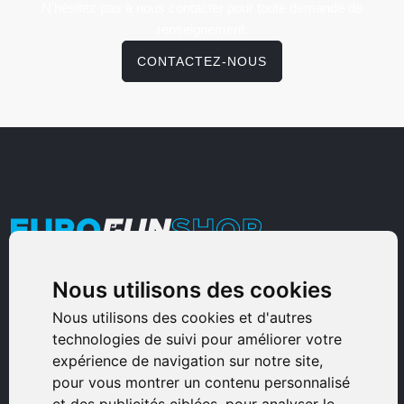
N'hésitez pas à nous contacter pour toute demande de
renseignement.
CONTACTEZ-NOUS
Nous utilisons des cookies
Armurerie Sinoncelli
Immeuble bureaux Sud
Nous utilisons des cookies et d'autres
technologies de suivi pour améliorer votre
Avenue Sampiero Corso, Lieudit Erbajolo
expérience de navigation sur notre site,
20600 Bastia - France
pour vous montrer un contenu personnalisé
0495359980