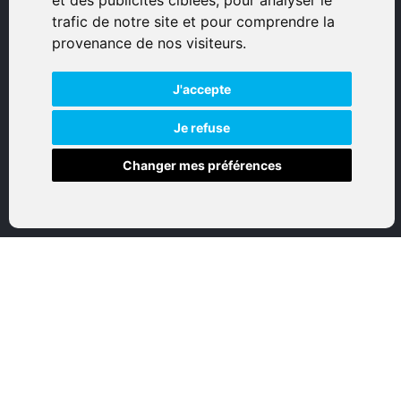
et des publicités ciblées, pour analyser le
trafic de notre site et pour comprendre la
© 2026 Eurogunshop.
provenance de nos visiteurs.
Tous droits réservés
J'accepte
Réalisation par IT-Consulting
NAVIGATION
Je refuse
Changer mes préférences
Accueil
Boutique en ligne
Nos marques
Qui sommes-nous
Nous contactez
Mon compte