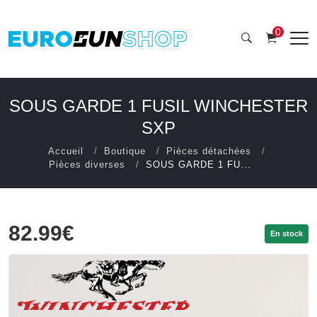
0
SOUS GARDE 1 FUSIL WINCHESTER
SXP
Accueil
Boutique
Pièces détachées
Pièces diverses
SOUS GARDE 1 FU...
82.99€
En stock