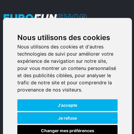
Nous utilisons des cookies
Armurerie Sinoncelli
Immeuble bureaux Sud
Nous utilisons des cookies et d'autres
technologies de suivi pour améliorer votre
Avenue Sampiero Corso, Lieudit Erbajolo
expérience de navigation sur notre site,
20600 Bastia - France
pour vous montrer un contenu personnalisé
0495359980
et des publicités ciblées, pour analyser le
trafic de notre site et pour comprendre la
© 2026 Eurogunshop.
provenance de nos visiteurs.
Tous droits réservés
J'accepte
Réalisation par IT-Consulting
NAVIGATION
Je refuse
Changer mes préférences