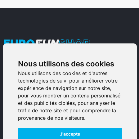
Nous utilisons des cookies
Armurerie Sinoncelli
Immeuble bureaux Sud
Nous utilisons des cookies et d'autres
technologies de suivi pour améliorer votre
Avenue Sampiero Corso, Lieudit Erbajolo
expérience de navigation sur notre site,
20600 Bastia - France
pour vous montrer un contenu personnalisé
0495359980
et des publicités ciblées, pour analyser le
trafic de notre site et pour comprendre la
© 2026 Eurogunshop.
provenance de nos visiteurs.
Tous droits réservés
J'accepte
Réalisation par IT-Consulting