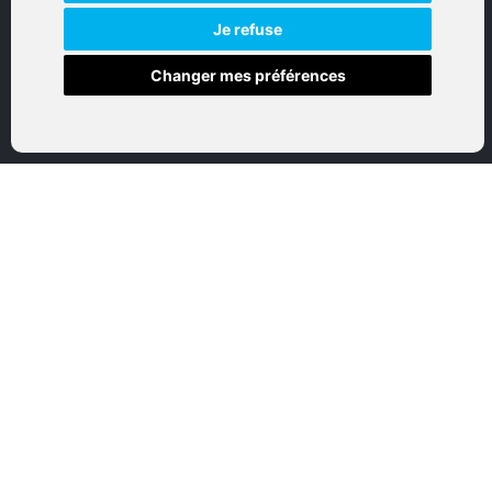
NAVIGATION
Je refuse
Changer mes préférences
Accueil
Boutique en ligne
Nos marques
Qui sommes-nous
Nous contactez
Mon compte
Mentions légales
Conditions générales de vente