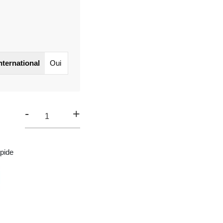
international
Oui
-
+
pide