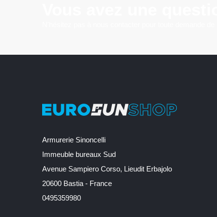
Vous avez une questi
N'hésitez pas à nous contacter pour toute demande de
Armurerie Sinoncelli
Immeuble bureaux Sud
Avenue Sampiero Corso, Lieudit Erbajolo
20600 Bastia - France
0495359980