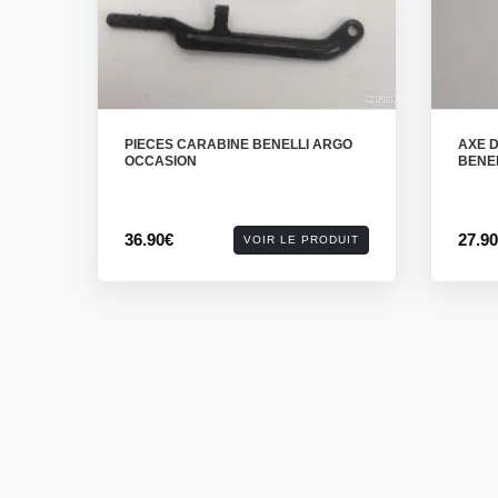
PIECES CARABINE BENELLI ARGO
AXE 
OCCASION
BENE
36.90€
27.9
VOIR LE PRODUIT