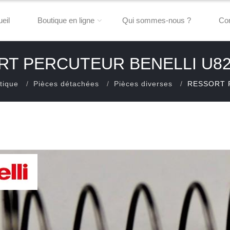
eil
Boutique en ligne
Qui sommes-nous ?
Con
RT PERCUTEUR BENELLI U82
tique
Pièces détachées
Pièces diverses
RESSORT 