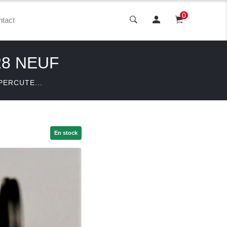
0
tact
8 NEUF
PERCUTE...
En stock