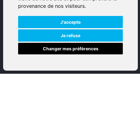
© 2026 Eurogunshop.
provenance de nos visiteurs.
Tous droits réservés
J'accepte
Réalisation par IT-Consulting
NAVIGATION
Je refuse
Changer mes préférences
Accueil
Boutique en ligne
Nos marques
Qui sommes-nous
Nous contactez
Mon compte
Mentions légales