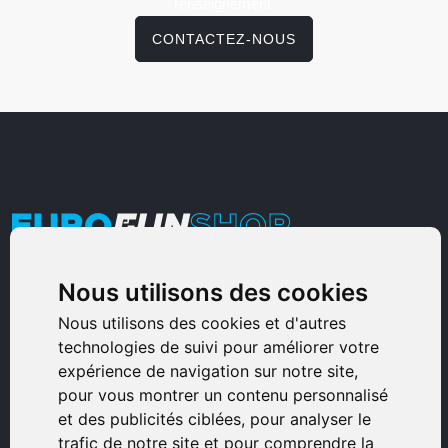
renseignement.
CONTACTEZ-NOUS
Nous utilisons des cookies
Armurerie Sinoncelli
Immeuble bureaux Sud
Nous utilisons des cookies et d'autres
technologies de suivi pour améliorer votre
Avenue Sampiero Corso, Lieudit Erbajolo
expérience de navigation sur notre site,
20600 Bastia - France
pour vous montrer un contenu personnalisé
0495359980
et des publicités ciblées, pour analyser le
trafic de notre site et pour comprendre la