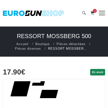
0
RESSORT MOSSBERG 500
Accueil
Boutique
Pièces détachées
Pièces diverses
RESSORT MOSSBER...
17.90€
En stock