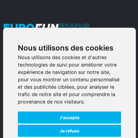
Nous utilisons des cookies
Armurerie Sinoncelli
Immeuble bureaux Sud
Nous utilisons des cookies et d'autres
technologies de suivi pour améliorer votre
Avenue Sampiero Corso, Lieudit Erbajolo
expérience de navigation sur notre site,
20600 Bastia - France
pour vous montrer un contenu personnalisé
0495359980
et des publicités ciblées, pour analyser le
trafic de notre site et pour comprendre la
© 2026 Eurogunshop.
provenance de nos visiteurs.
Tous droits réservés
J'accepte
Réalisation par IT-Consulting
NAVIGATION
Je refuse