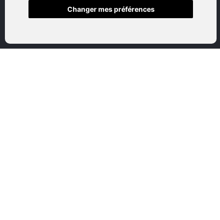
Changer mes préférences
Accueil
Boutique en ligne
Nos marques
Qui sommes-nous
Nous contactez
Mon compte
Mentions légales
Conditions générales de vente
CATEGORIES