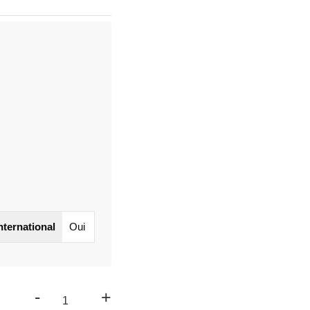
international
Oui
-
+