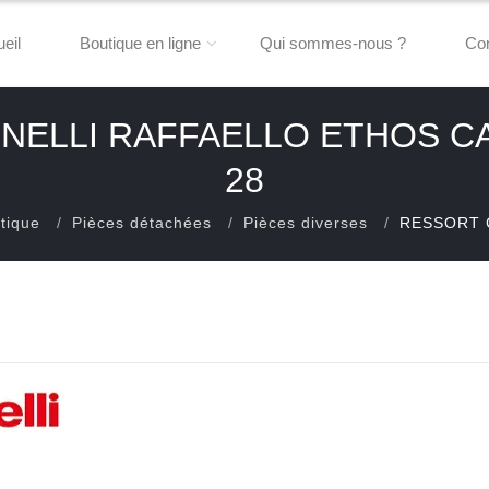
eil
Boutique en ligne
Qui sommes-nous ?
Con
ELLI RAFFAELLO ETHOS CA
28
tique
Pièces détachées
Pièces diverses
RESSORT 