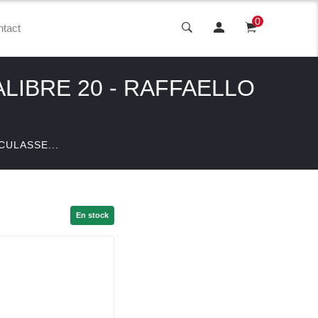
0
tact
LIBRE 20 - RAFFAELLO
CULASSE...
En stock