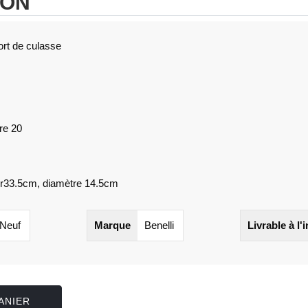
ION
rt de culasse
re 20
r33.5cm, diamètre 14.5cm
Neuf
Marque
Benelli
Livrable à l'
ANIER