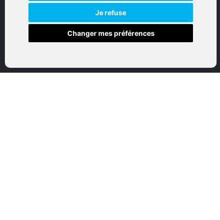
NAVIGATION
Je refuse
Changer mes préférences
Accueil
Boutique en ligne
Nos marques
Qui sommes-nous
Nous contactez
Mon compte
Mentions légales
Conditions générales de vente