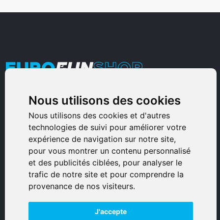
Nous utilisons des cookies
Armurerie Sinoncelli
Immeuble bureaux Sud
Nous utilisons des cookies et d'autres
technologies de suivi pour améliorer votre
Avenue Sampiero Corso, Lieudit Erbajolo
expérience de navigation sur notre site,
20600 Bastia - France
pour vous montrer un contenu personnalisé
0495359980
et des publicités ciblées, pour analyser le
trafic de notre site et pour comprendre la
© 2026 Eurogunshop.
provenance de nos visiteurs.
Tous droits réservés
J'accepte
Réalisation par IT-Consulting