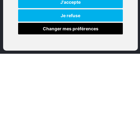
J'accepte
Réalisation par IT-Consulting
NAVIGATION
Je refuse
Changer mes préférences
Accueil
Boutique en ligne
Nos marques
Qui sommes-nous
Nous contactez
Mon compte
Mentions légales
Conditions générales de vente