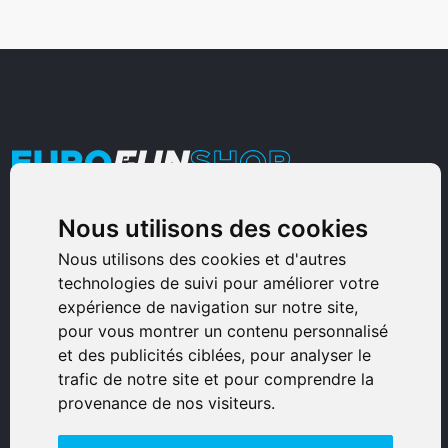
Nous utilisons des cookies
Armurerie Sinoncelli
Immeuble bureaux Sud
Nous utilisons des cookies et d'autres
technologies de suivi pour améliorer votre
Avenue Sampiero Corso, Lieudit Erbajolo
expérience de navigation sur notre site,
20600 Bastia - France
pour vous montrer un contenu personnalisé
0495359980
et des publicités ciblées, pour analyser le
trafic de notre site et pour comprendre la
© 2026 Eurogunshop.
provenance de nos visiteurs.
Tous droits réservés