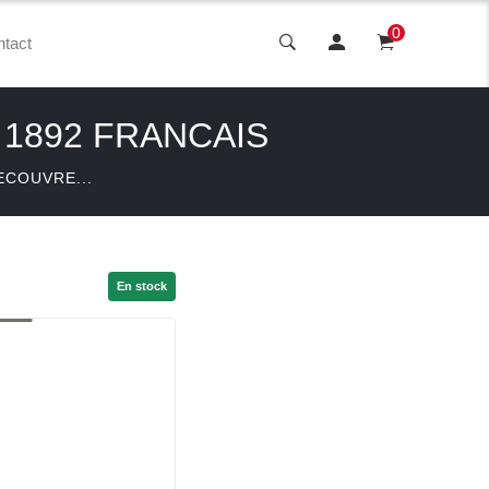
0
tact
1892 FRANCAIS
ECOUVRE...
En stock