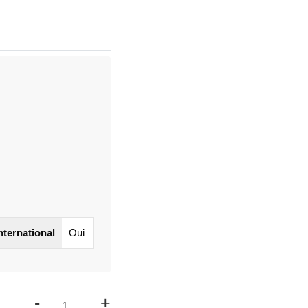
international
Oui
-
+