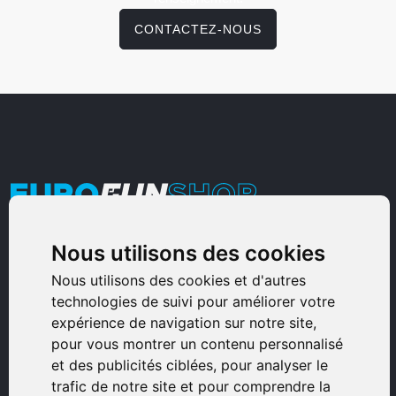
CONTACTEZ-NOUS
Nous utilisons des cookies
Armurerie Sinoncelli
Immeuble bureaux Sud
Nous utilisons des cookies et d'autres
technologies de suivi pour améliorer votre
Avenue Sampiero Corso, Lieudit Erbajolo
expérience de navigation sur notre site,
20600 Bastia - France
pour vous montrer un contenu personnalisé
0495359980
et des publicités ciblées, pour analyser le
trafic de notre site et pour comprendre la
© 2026 Eurogunshop.