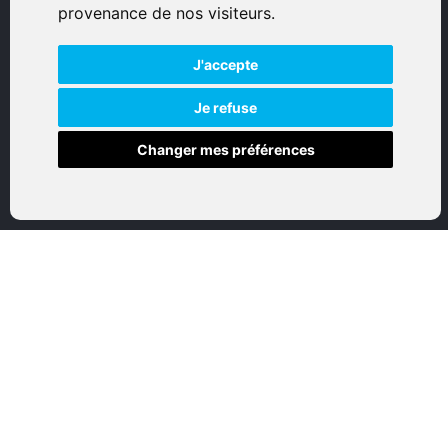
provenance de nos visiteurs.
Tous droits réservés
J'accepte
Réalisation par IT-Consulting
NAVIGATION
Je refuse
Changer mes préférences
Accueil
Boutique en ligne
Nos marques
Qui sommes-nous
Nous contactez
Mon compte
Mentions légales