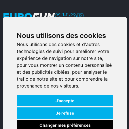
Nous utilisons des cookies
Armurerie Sinoncelli
Immeuble bureaux Sud
Nous utilisons des cookies et d'autres
technologies de suivi pour améliorer votre
Avenue Sampiero Corso, Lieudit Erbajolo
expérience de navigation sur notre site,
20600 Bastia - France
pour vous montrer un contenu personnalisé
0495359980
et des publicités ciblées, pour analyser le
trafic de notre site et pour comprendre la
© 2026 Eurogunshop.
provenance de nos visiteurs.
Tous droits réservés
J'accepte
Réalisation par IT-Consulting
NAVIGATION
Je refuse
Changer mes préférences
Accueil