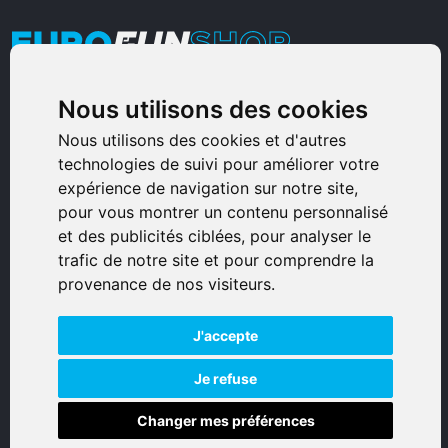
Nous utilisons des cookies
Armurerie Sinoncelli
Immeuble bureaux Sud
Nous utilisons des cookies et d'autres
technologies de suivi pour améliorer votre
Avenue Sampiero Corso, Lieudit Erbajolo
expérience de navigation sur notre site,
20600 Bastia - France
pour vous montrer un contenu personnalisé
0495359980
et des publicités ciblées, pour analyser le
trafic de notre site et pour comprendre la
© 2026 Eurogunshop.
provenance de nos visiteurs.
Tous droits réservés
J'accepte
Réalisation par IT-Consulting
NAVIGATION
Je refuse
Changer mes préférences
Accueil