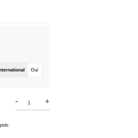
international
Oui
-
+
pide