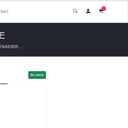
0
tact
E
ENADIER...
En stock