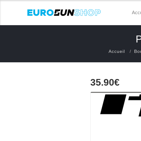
Accu
Accueil
Bo
35.90€