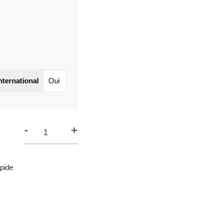
international
Oui
-
+
pide