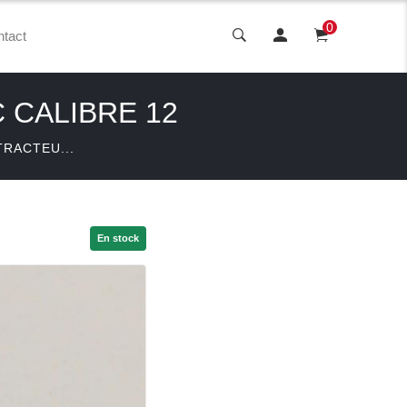
0
tact
 CALIBRE 12
TRACTEU...
En stock