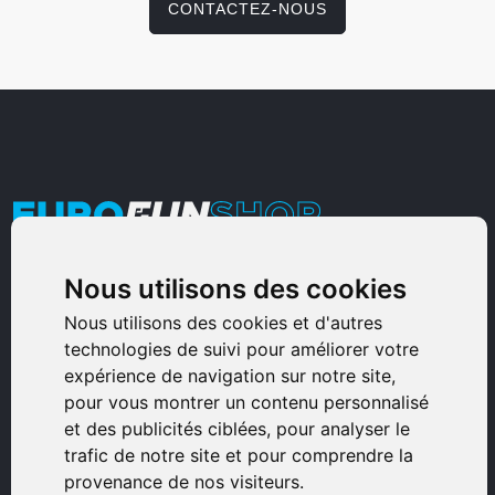
CONTACTEZ-NOUS
Nous utilisons des cookies
Armurerie Sinoncelli
Immeuble bureaux Sud
Nous utilisons des cookies et d'autres
technologies de suivi pour améliorer votre
Avenue Sampiero Corso, Lieudit Erbajolo
expérience de navigation sur notre site,
20600 Bastia - France
pour vous montrer un contenu personnalisé
0495359980
et des publicités ciblées, pour analyser le
trafic de notre site et pour comprendre la
© 2026 Eurogunshop.
provenance de nos visiteurs.