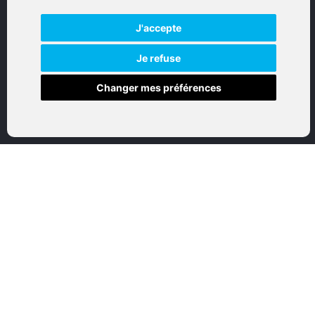
Tous droits réservés
J'accepte
Réalisation par IT-Consulting
NAVIGATION
Je refuse
Changer mes préférences
Accueil
Boutique en ligne
Nos marques
Qui sommes-nous
Nous contactez
Mon compte
Mentions légales
Conditions générales de vente