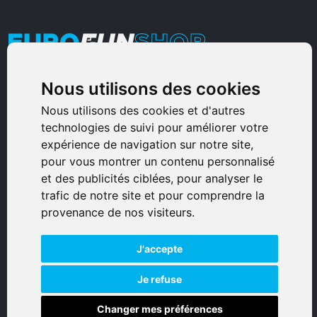
Nous utilisons des cookies
Armurerie Sinoncelli
Immeuble bureaux Sud
Nous utilisons des cookies et d'autres
technologies de suivi pour améliorer votre
Avenue Sampiero Corso, Lieudit Erbajolo
expérience de navigation sur notre site,
20600 Bastia - France
pour vous montrer un contenu personnalisé
0495359980
et des publicités ciblées, pour analyser le
trafic de notre site et pour comprendre la
© 2026 Eurogunshop.
provenance de nos visiteurs.
Tous droits réservés
J'accepte
Réalisation par IT-Consulting
NAVIGATION
Je refuse
Changer mes préférences