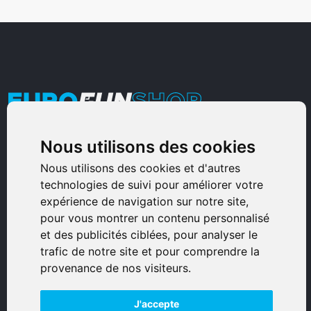
Nous utilisons des cookies
Armurerie Sinoncelli
Immeuble bureaux Sud
Nous utilisons des cookies et d'autres
technologies de suivi pour améliorer votre
Avenue Sampiero Corso, Lieudit Erbajolo
expérience de navigation sur notre site,
20600 Bastia - France
pour vous montrer un contenu personnalisé
0495359980
et des publicités ciblées, pour analyser le
trafic de notre site et pour comprendre la
© 2026 Eurogunshop.
provenance de nos visiteurs.
Tous droits réservés
J'accepte