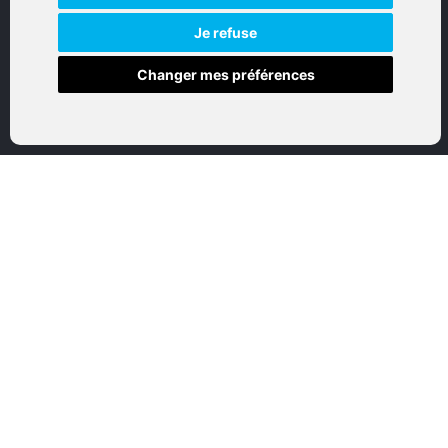
Réalisation par IT-Consulting
NAVIGATION
Je refuse
Changer mes préférences
Accueil
Boutique en ligne
Nos marques
Qui sommes-nous
Nous contactez
Mon compte
Mentions légales
Conditions générales de vente