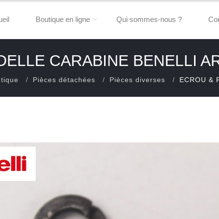
eil
Boutique en ligne
Qui sommes-nous ?
Con
ELLE CARABINE BENELLI 
tique
Pièces détachées
Pièces diverses
ECROU & 