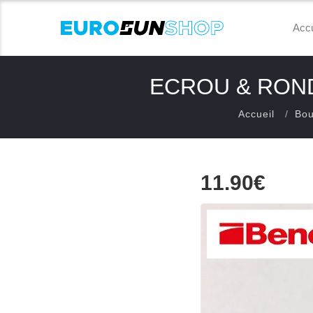
Accu
ECROU & ROND
Accueil
Bou
11.90€