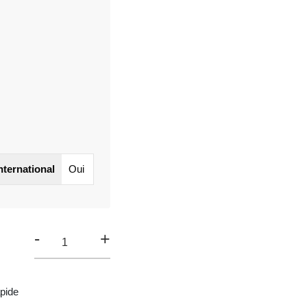
international
Oui
-
+
pide