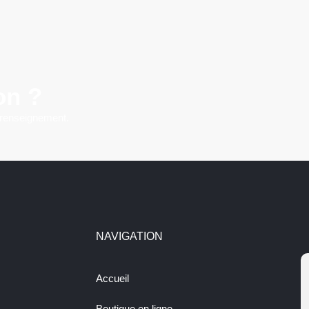
on ?
 renseignement.
NAVIGATION
Accueil
Boutique en ligne