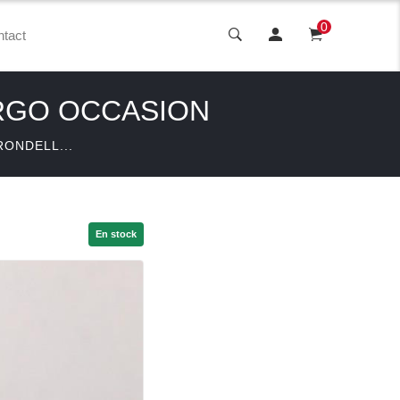
0
tact
ARGO OCCASION
RONDELL...
En stock