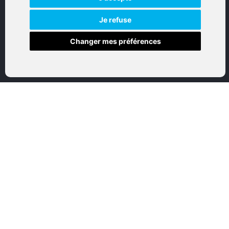
Réalisation par IT-Consulting
NAVIGATION
Je refuse
Changer mes préférences
Accueil
Boutique en ligne
Nos marques
Qui sommes-nous
Nous contactez
Mon compte
Mentions légales
Conditions générales de vente