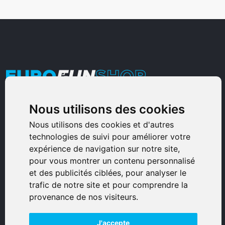
Nous utilisons des cookies
Armurerie Sinoncelli
Immeuble bureaux Sud
Nous utilisons des cookies et d'autres
technologies de suivi pour améliorer votre
Avenue Sampiero Corso, Lieudit Erbajolo
expérience de navigation sur notre site,
20600 Bastia - France
pour vous montrer un contenu personnalisé
0495359980
et des publicités ciblées, pour analyser le
trafic de notre site et pour comprendre la
© 2026 Eurogunshop.
provenance de nos visiteurs.
Tous droits réservés
J'accepte