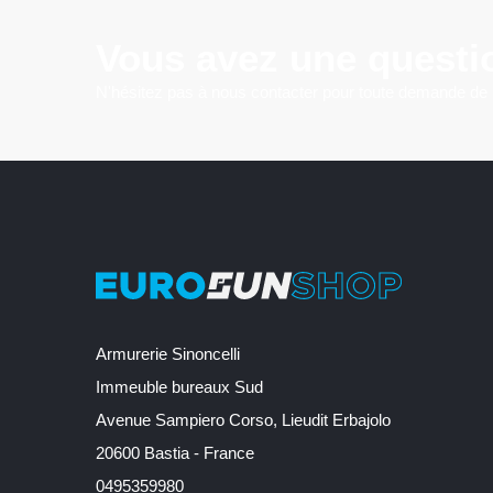
Vous avez une questi
N'hésitez pas à nous contacter pour toute demande de
Armurerie Sinoncelli
Immeuble bureaux Sud
Avenue Sampiero Corso, Lieudit Erbajolo
20600 Bastia - France
0495359980