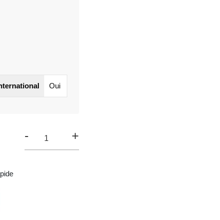
international
Oui
-
+
pide